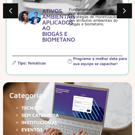
ATIVOS
Fundamentos,
operacionalização e
AMBIENTAIS
estratégias de monetização
dos atributos ambientais do
APLICADOS
biogás e biometano.
AO
BIOGÁS E
BIOMETANO
Programe a melhor data para
Tipo:
Temáticos
sua equipe se capacitar!
Categorias
TÉCNICO
SEM CATEGORIA
INSTITUCIONAL
EVENTOS