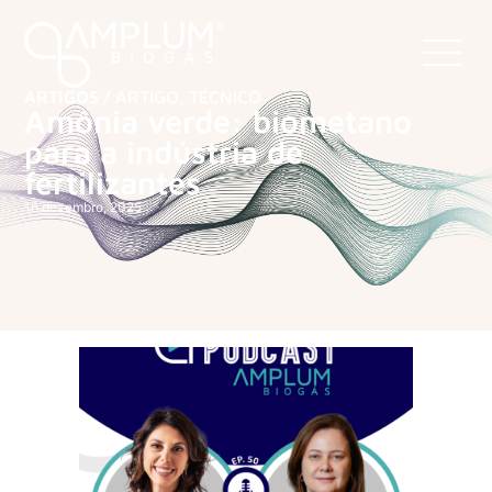
ARTIGOS /
ARTIGO
,
TÉCNICO
Amônia verde: biometano
para a indústria de
fertilizantes
16 dezembro, 2025