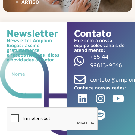
ARTIGO
Newsletter
Contato
Newsletter Amplum
Fale com a nossa
Biogás: assine
equipe pelos canais de
gratuitamente
atendimento:
e receba notícias, dicas
+55 44
e novidades do setor.
99813-9546
contato@amplum
Conheça nossas redes: