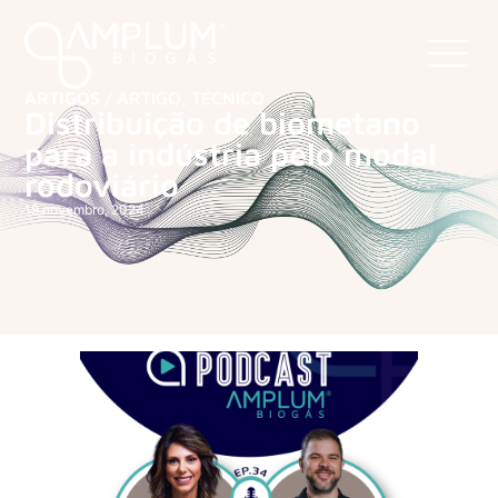
ARTIGOS /
ARTIGO
,
TÉCNICO
Distribuição de biometano
para a indústria pelo modal
rodoviário
19 novembro, 2024