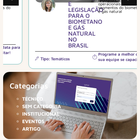
regulatórioa e
E
operacionais nos
segmentos do biometano
LEGISLAÇÃO
e gás natural
PARA O
BIOMETANO
E GÁS
NATURAL
NO
BRASIL
Programe a melhor data para
Tipo:
Temáticos
sua equipe se capacitar!
Categorias
TÉCNICO
SEM CATEGORIA
INSTITUCIONAL
EVENTOS
ARTIGO